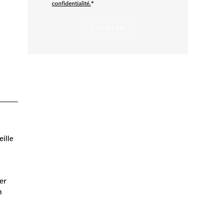
confidentialité.
*
UX
eille
er
n