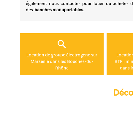
également nous contacter pour louer ou acheter
des
banches manuportables
.
Location de groupe électrogène sur
Location
Marseille dans les Bouches-du-
BTP : min
Rhône
dans 
Décou
SERVI
SOCIÉTÉ DE LOCATION DE
SCIE 
CHARIOT ÉLÉVATEUR À
POUR
MARSEILLE DANS LES
BTP À