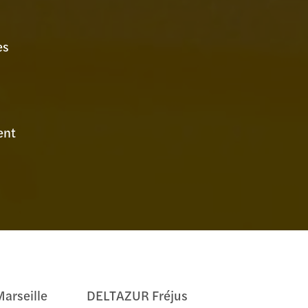
es
ent
arseille
DELTAZUR Fréjus