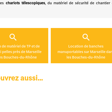
 des
chariots télescopiques
, du matériel de sécurité de chantier
 de matériel de TP et de
Location de banches
i pelles près de Marseille
manuportables sur Marseille da
les Bouches-du-Rhône
les Bouches-du-Rhône
vrez aussi...
CE DE LOCATION DE
BOUTIQUE DE MATÉRIEL ET
À MATÉRIAUX DE SOL
D'OUTILLAGE POUR LE
 PROFESSIONNELS DU
BÂTIMENT À MARSEILLE
 MARSEILLE DANS LES
DANS LES BOUCHES-DU-