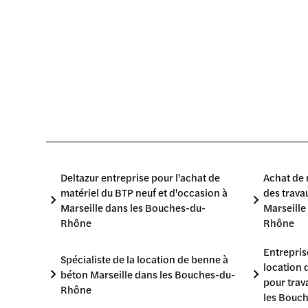
BOUCHES-DU-RHÔNE
BOUC
VENTE DE MINI PELLES ET
LOUER
BARRIÈRES HERAS
CHANT
MARSEILLE DANS LES
DANS 
BOUCHES-DU-RHÔNE
RHÔN
Deltazur entreprise pour l'achat de
Achat de 
matériel du BTP neuf et d'occasion à
des trava
Marseille dans les Bouches-du-
Marseille
Rhône
Rhône
Entrepris
Spécialiste de la location de benne à
location 
béton Marseille dans les Bouches-du-
pour trav
Rhône
les Bouc