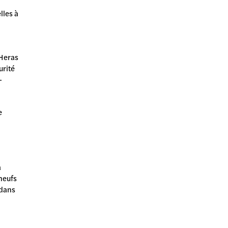
lles à
 Heras
urité
-
e
a
neufs
 dans