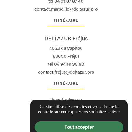
tél
04 91 87 87 40
contact.marseille@deltazur.pro
ITINÉRAIRE
DELTAZUR Fréjus
16 Z.I du Capitou
83600 Fréjus
tél
04 94 19 30 60
contact.frejus@deltazur.pro
ITINÉRAIRE
Liens & adresses
Ce site utilise des cookies et vous donne le
Informations complémentaires
contrôle sur ceux que vous souhaitez activer
Mentions légales
Politique de confidentialité
Tout accepter
Gestion des cookies