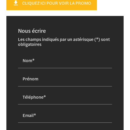
get_app
CLIQUEZ ICI POUR VOIR LA PROMO
Nous écrire
Les champs indiqués par un astérisque (*) sont
obligatoires
Nom*
Prénom
Téléphone*
Email*