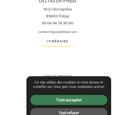
DELTAZUR Fréjus
16 Z.I du Capitou
83600 Fréjus
tél
04 94 19 30 60
contact.frejus@deltazur.pro
ITINÉRAIRE
Liens & adresses
Ce site utilise des cookies et vous donne le
Informations complémentaires
contrôle sur ceux que vous souhaitez activer
Mentions légales
Politique de confidentialité
Tout accepter
Gestion des cookies
Tout refuser