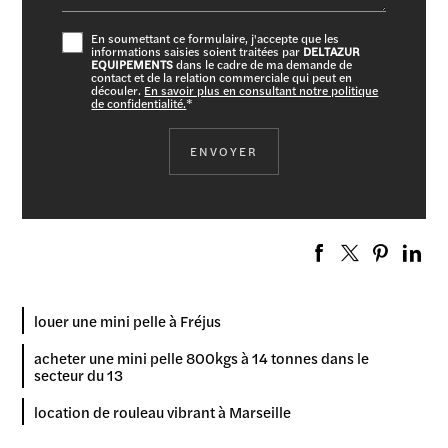
En soumettant ce formulaire, j'accepte que les
informations saisies soient traitées par
DELTAZUR
EQUIPEMENTS
dans le cadre de ma demande de
contact et de la relation commerciale qui peut en
découler.
En savoir plus en consultant notre politique
de confidentialité.
*
louer une mini pelle à Fréjus
acheter une mini pelle 800kgs à 14 tonnes dans le
secteur du 13
location de rouleau vibrant à Marseille